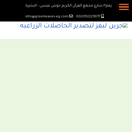
رقم٣ شارع مجمع القرآن الكريم حوش عيسى - البحيرة
info@greenleaves-eg.com
00201122278777